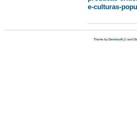
e-culturas-popu
Theme by
Danetsoft
(link is e
and
Da