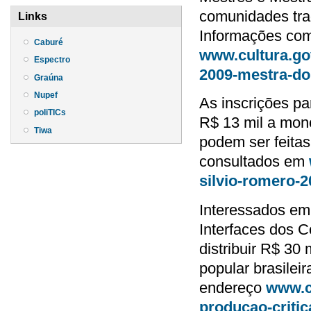
comunidades trad
Links
Informações com
Caburé
www.cultura.gov
Espectro
2009-mestra-do
Graúna
Nupef
As inscrições pa
poliTICs
R$ 13 mil a monog
Tiwa
podem ser feitas
consultados em
silvio-romero-2
Interessados em 
Interfaces dos C
distribuir R$ 30 
popular brasilei
endereço
www.cu
producao-critic