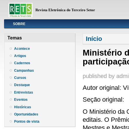
Revista Eletrônica do Terceiro Setor
Info
SOBRE
Você está aqui
Início
Temas
Acontece
Ministério 
Artigos
participaçã
Cadernos
Campanhas
published by
admi
Cursos
Destaque
Autor original: 
Entrevistas
Seção original:
Eventos
Históricas
O Ministério da 
Oportunidades
editais. O Prêmi
Pontos de vista
Mestres e Mestr