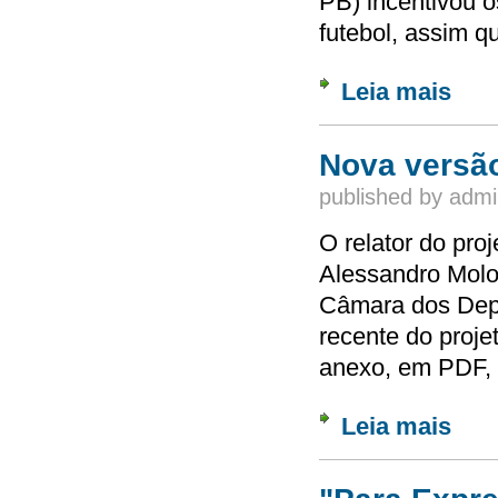
PB) incentivou o
futebol, assim q
Leia mais
sobre 
Nova versão
published by
admi
O relator do proj
Alessandro Molon
Câmara dos Deput
recente do proje
anexo, em PDF,
Leia mais
sobre 