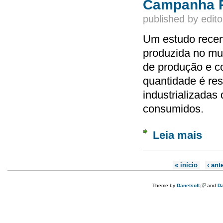
Campanha P
published by
edito
Um estudo recen
produzida no mu
de produção e 
quantidade é res
industrializadas
consumidos.
Leia mais
sobre
Páginas
« início
‹ ant
Theme by
Danetsoft
(link is e
and
Da