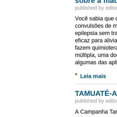
sobre a ma
published by
edito
Você sabia que 
convulsões de ma
epilepsia sem t
eficaz para aliv
fazem quimiotera
múltipla, uma d
algumas das apl
Leia mais
sobre 
TAMUATÉ-A
published by
edito
A Campanha Tam