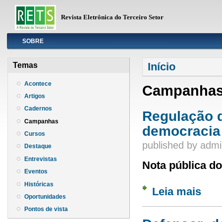
Revista Eletrônica do Terceiro Setor
Info
SOBRE
Você está aqui
Início
Temas
Acontece
Campanha
Artigos
Cadernos
Regulação d
Campanhas
democracia 
Cursos
published by
admi
Destaque
Entrevistas
Nota pública d
Eventos
Históricas
Leia mais
sobre 
Oportunidades
Pontos de vista