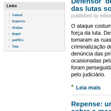
Defensor de
Links
das lutas s
published by
edito
Caburé
Espectro
O ataque costum
Graúna
força da luta. D
Nupef
tomaram as ruas,
poliTICs
criminalização 
Tiwa
denúncia das pri
ocasionadas pela
foram perseguida
pelo judiciário.
Leia mais
sobre 
Repense: u