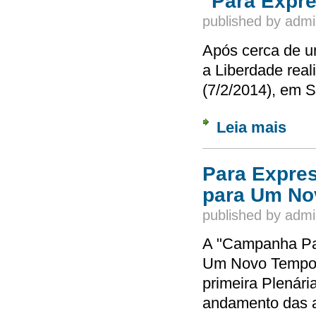
"Para Expre
published by
admi
Após cerca de u
a Liberdade real
(7/2/2014), em 
Leia mais
sobre 
Para Expres
para Um No
published by
admi
A "Campanha Par
Um Novo Tempo" r
primeira Plenári
andamento das a