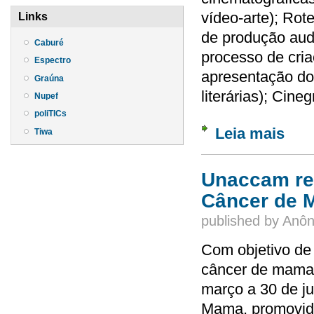
vídeo-arte); Rot
Links
de produção audi
Caburé
processo de cria
Espectro
apresentação do 
Graúna
literárias); Cineg
Nupef
poliTICs
Leia mais
sobre 
Tiwa
Unaccam rea
Câncer de 
published by
Anôn
Com objetivo de
câncer de mama, 
março a 30 de j
Mama, promovido