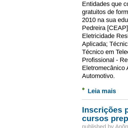
Entidades que c
gratuitos de for
2010 na sua edu
Pedreira [CEAP]
Eletricidade Resi
Aplicada; Técni
Técnico em Tel
Profissional - R
Eletromecânico A
Automotivo.
Leia mais
sobre 
Inscrições 
cursos prep
published by
Anôn