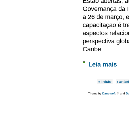
Estão abertas, a
Governança da In
a 26 de março, e
capacitação é tr
aspectos relacio
perspectiva glo
Caribe.
Leia mais
sobre 
Páginas
« início
‹ anter
Theme by
Danetsoft
(link is e
and
Da