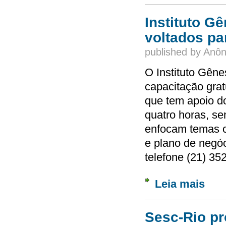
Instituto G
voltados pa
published by
Anôn
O Instituto Gên
capacitação gra
que tem apoio d
quatro horas, s
enfocam temas c
e plano de negó
telefone (21) 35
Leia mais
sobre 
Sesc-Rio pr