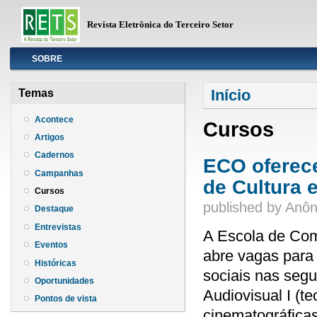
Revista Eletrônica do Terceiro Setor
Info
SOBRE
Você está aqui
Início
Temas
Acontece
Cursos
Artigos
Cadernos
ECO oferece
Campanhas
de Cultura 
Cursos
published by
Anôn
Destaque
Entrevistas
A Escola de Co
Eventos
abre vagas para
Históricas
sociais nas segu
Oportunidades
Audiovisual I (te
Pontos de vista
cinematográfica