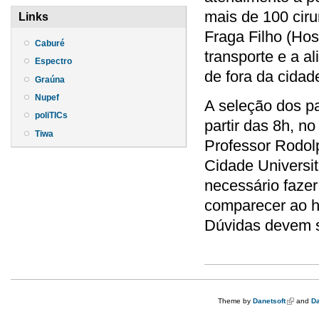
mais de 100 ciru
Links
Fraga Filho (Hos
Caburé
transporte e a a
Espectro
de fora da cida
Graúna
Nupef
A seleção dos pa
poliTICs
partir das 8h, n
Tiwa
Professor Rodol
Cidade Universit
necessário fazer 
comparecer ao h
Dúvidas devem se
Theme by
Danetsoft
(link is e
and
Da