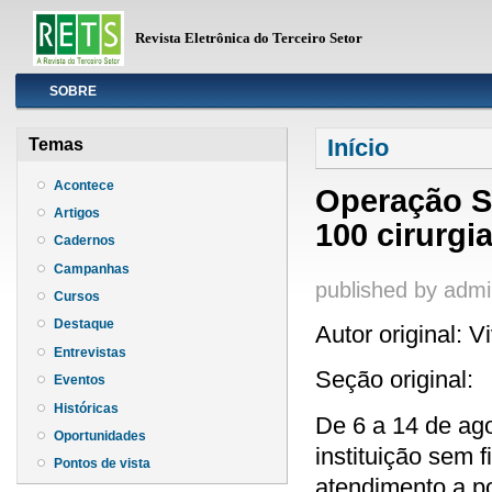
Revista Eletrônica do Terceiro Setor
Info
SOBRE
Você está aqui
Início
Temas
Acontece
Operação So
Artigos
100 cirurgi
Cadernos
Campanhas
published by
admi
Cursos
Destaque
Autor original: 
Entrevistas
Seção original:
Eventos
Históricas
De 6 a 14 de ag
Oportunidades
instituição sem f
Pontos de vista
atendimento a po