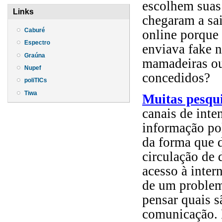
escolhem suas
Links
chegaram a sa
Caburé
online porque
Espectro
enviava fake 
Graúna
mamadeiras ou
Nupef
concedidos?
poliTICs
Tiwa
Muitas pesqu
canais de inte
informação pol
da forma que d
circulação de 
acesso à inter
de um problem
pensar quais s
comunicação. 