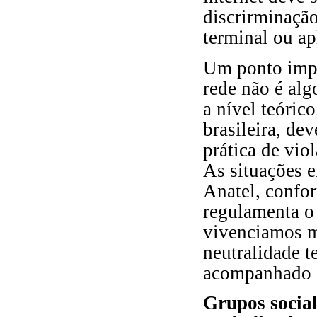
discrirminação
terminal ou ap
Um ponto impor
rede não é al
a nível teóric
brasileira, de
prática de vio
As situações 
Anatel, confor
regulamenta o 
vivenciamos ma
neutralidade t
acompanhado a
Grupos social