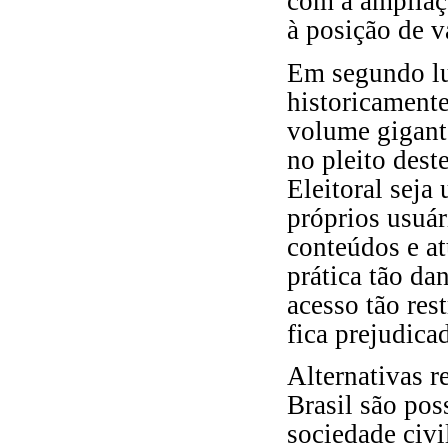
com a ampliaçã
à posição de v
Em segundo lug
historicamente
volume gigante
no pleito dest
Eleitoral sej
próprios usuár
conteúdos e a
prática tão da
acesso tão rest
fica prejudica
Alternativas r
Brasil são pos
sociedade civi