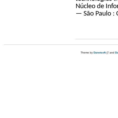
Núcleo de Inf
— São Paulo : 
Theme by
Danetsoft
(link is e
and
Da