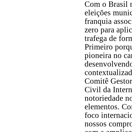
Com o Brasil 
eleições munic
franquia assoc
zero para apli
trafega de for
Primeiro porq
pioneira no c
desenvolvendo 
contextualizad
Comitê Gestor 
Civil da Inter
notoriedade no
elementos. Co
foco internaci
nossos compro