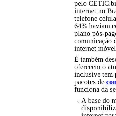
pelo CETIC.br
internet no Br
telefone celul
64% haviam c
plano pós-pago
comunicação da
internet móvel
É também desd
oferecem o at
inclusive tem 
pacotes de
con
funciona da se
A base do m
disponibili
internet pa