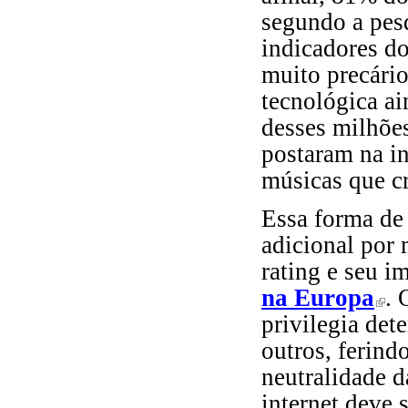
segundo a pes
indicadores d
muito precário
tecnológica ai
desses milhõe
postaram na in
músicas que c
Essa forma de
adicional por
rating e seu i
na Europa
. 
(link 
privilegia det
outros, ferindo
neutralidade d
internet deve 