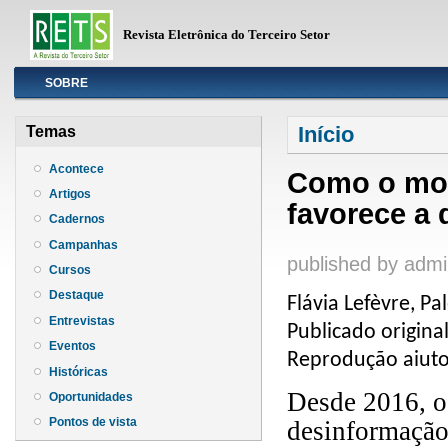
Revista Eletrônica do Terceiro Setor
Info
SOBRE
Você está aqui
Início
Temas
Acontece
Como o mod
Artigos
favorece a
Cadernos
Campanhas
published by
admi
Cursos
Destaque
Flávia Lefèvre, P
Entrevistas
Publicado origin
Eventos
Reprodução aiuto
Históricas
Desde 2016, o
Oportunidades
Pontos de vista
desinformação 