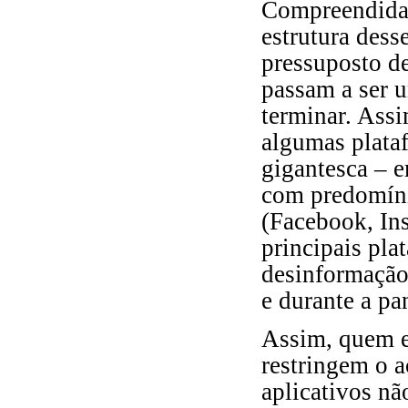
Compreendida 
estrutura des
pressuposto de
passam a ser u
terminar. Ass
algumas plataf
gigantesca – 
com predomíni
(Facebook, In
principais pl
desinformação
e durante a p
Assim, quem e
restringem o a
aplicativos nã