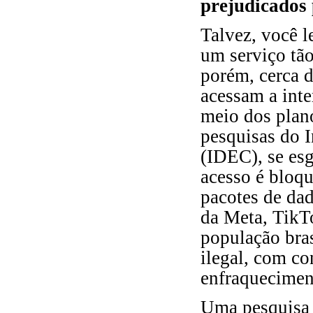
prejudicados p
Talvez, você l
um serviço tão
porém, cerca d
acessam a inte
meio dos plan
pesquisas do I
(IDEC), se esg
acesso é bloqu
pacotes de da
da Meta, TikT
população bras
ilegal, com co
enfraqueciment
Uma pesquisa 