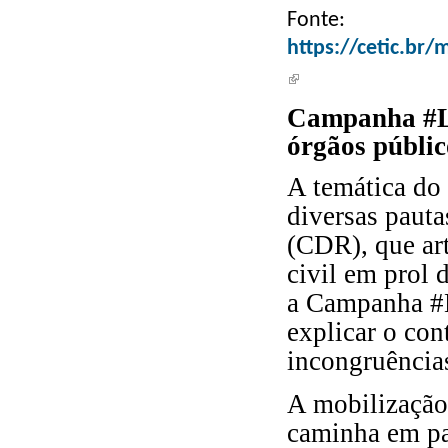
Fonte:
https://cetic.br
(link is external)
Campanha #Li
órgãos públic
A temática do 
diversas pauta
(CDR), que ar
civil em prol 
a Campanha #L
explicar o con
incongruências
A mobilização 
caminha em par