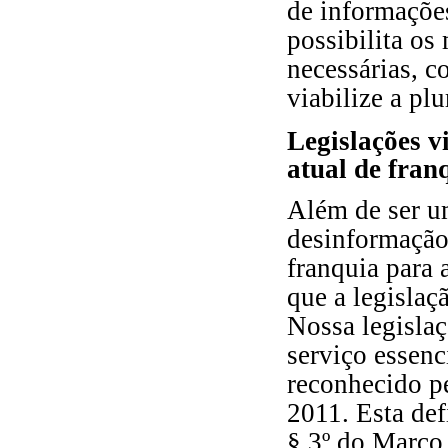
de informaçõe
possibilita os
necessárias, c
viabilize a plu
Legislações v
atual de fran
Além de ser u
desinformação
franquia para
que a legislaçã
Nossa legislaç
serviço essenc
reconhecido p
2011. Esta def
§ 3º do Marco 