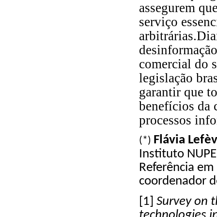
assegurem que 
serviço essenc
arbitrárias.Di
desinformação
comercial do s
legislação bra
garantir que t
benefícios da 
processos inf
Flávia Lefè
(*)
Instituto NUPE
Referência em 
coordenador d
[1]
Survey on 
technologies i