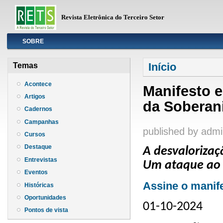
Revista Eletrônica do Terceiro Setor
Info
SOBRE
Você está aqui
Início
Temas
Acontece
Manifesto 
Artigos
da Soberan
Cadernos
Campanhas
published by
admi
Cursos
Destaque
A desvalorizaç
Entrevistas
Um ataque ao 
Eventos
Assine o manif
Históricas
Oportunidades
01-10-2024
Pontos de vista