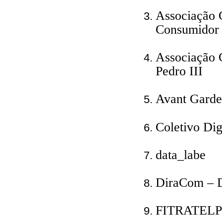
Associação C
Consumidor 
Associação 
Pedro III
Avant Gard
Coletivo Dig
data_labe
DiraCom – D
FITRATELP