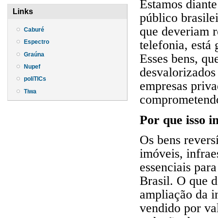
Estamos diante
Links
público brasile
que deveriam r
Caburé
telefonia, está
Espectro
Graúna
Esses bens, qu
Nupef
desvalorizados
poliTICs
empresas priva
Tiwa
comprometendo 
Por que isso 
Os bens reversí
imóveis, infra
essenciais par
Brasil. O que d
ampliação da i
vendido por va