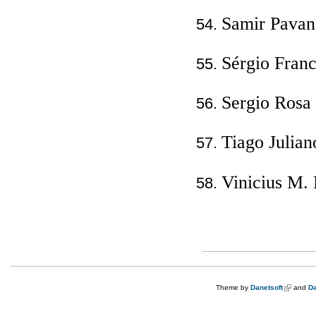
Samir Pavane
Sérgio Franc
Sergio Rosa
Tiago Julian
Vinicius M. 
Theme by
Danetsoft
(link is e
and
Da