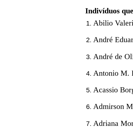
Indivíduos qu
Abilio Valer
André Eduar
André de Ol
Antonio M. P
Acassio Borg
Admirson Me
Adriana Mor