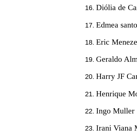
Diólia de C
Edmea santo
Eric Menez
Geraldo Alme
Harry JF C
Henrique M
Ingo Muller 
Irani Vian