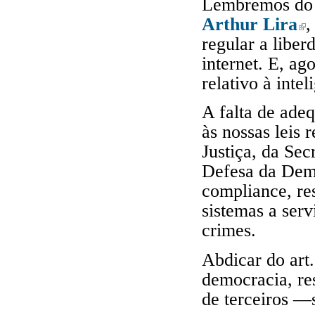
Lembremos do l
Arthur Lira
,
(lin
regular a liber
internet. E, ag
relativo à inteli
A falta de ade
às nossas leis 
Justiça, da Sec
Defesa da Demo
compliance, re
sistemas a serv
crimes.
Abdicar do art.
democracia, re
de terceiros —