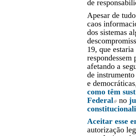
de responsabili
Apesar de tudo
caos informaci
dos sistemas a
descompromissa
19, que estaria
respondessem p
afetando a seg
de instrumento 
e democráticas
como têm sust
Federal
no
j
(link is ext
constitucional
Aceitar esse 
autorização le