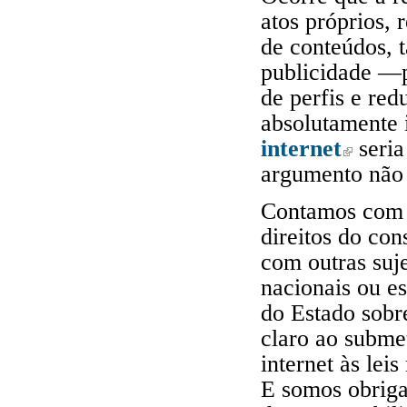
atos próprios,
de conteúdos, 
publicidade —p
de perfis e re
absolutamente 
internet
seria
(link is ex
argumento não 
Contamos com d
direitos do co
com outras suj
nacionais ou es
do Estado sobr
claro ao subme
internet às le
E somos obrig