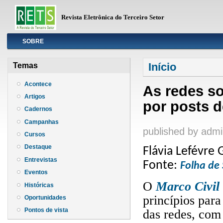
Revista Eletrônica do Terceiro Setor
Info
SOBRE
Você está aqui
Início
Temas
Acontece
As redes so
Artigos
por posts d
Cadernos
Campanhas
published by
admi
Cursos
Destaque
Flávia Lefévre
Entrevistas
Fonte:
Folha de
Eventos
O
Marco Civil 
Históricas
princípios par
Oportunidades
Pontos de vista
das redes, com