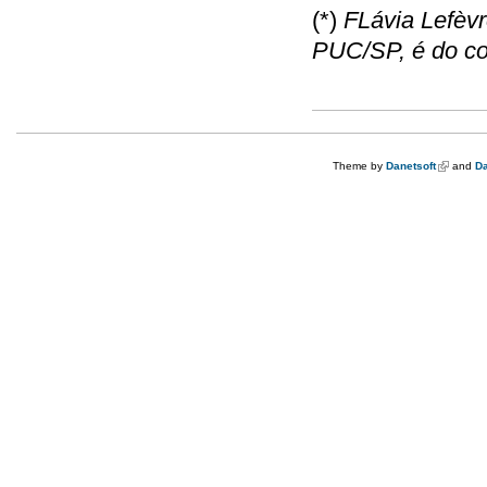
(*)
FLávia Lefèvr
PUC/SP, é do con
Theme by
Danetsoft
(link is e
and
Da