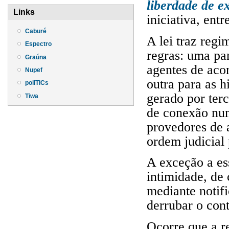
liberdade de e
Links
iniciativa, ent
Caburé
A lei traz regi
Espectro
regras: uma pa
Graúna
agentes de acor
Nupef
outra para as 
poliTICs
gerado por terc
Tiwa
de conexão nun
provedores de 
ordem judicial
A exceção a es
intimidade, de 
mediante notifi
derrubar o con
Ocorre que a r