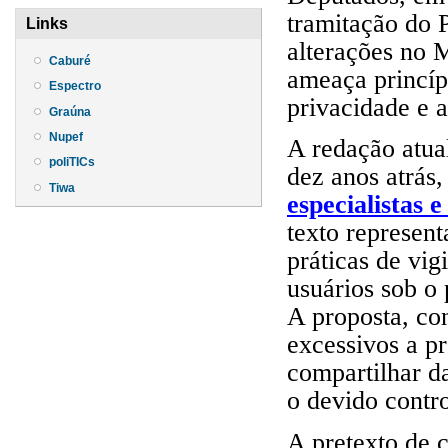
tramitação do 
Links
alterações no M
Caburé
ameaça princíp
Espectro
privacidade e a
Graúna
Nupef
A redação atua
poliTICs
dez anos atrás,
Tiwa
especialistas 
texto represen
práticas de vi
usuários sob o 
A proposta, co
excessivos a pr
compartilhar d
o devido contro
A pretexto de c