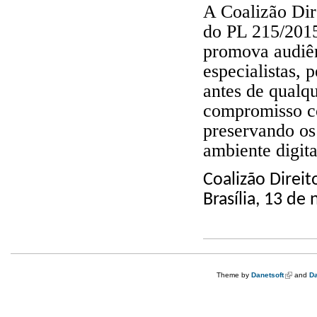
A Coalizão Dir
do PL 215/201
promova audiên
especialistas, 
antes de qualq
compromisso co
preservando os
ambiente digita
Coalizão Direi
Brasília, 13 d
Theme by
Danetsoft
(link is e
and
Da