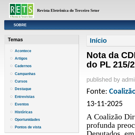
Revista Eletrônica do Terceiro Setor
Info
SOBRE
Você está aqui
Início
Temas
Acontece
Nota da CD
Artigos
do PL 215/
Cadernos
Campanhas
published by
admi
Cursos
Destaque
Fonte:
Coalizã
Entrevistas
13-11-2025
Eventos
Históricas
A Coalizão Dir
Oportunidades
profunda preo
Pontos de vista
Deputados, em 