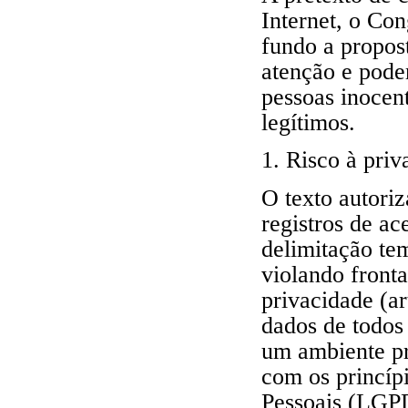
Internet, o Co
fundo a propos
atenção e pode
pessoas inocen
legítimos.
1. Risco à priv
O texto autori
registros de ac
delimitação te
violando fronta
privacidade (ar
dados de todos 
um ambiente pr
com os princíp
Pessoais (LGPD