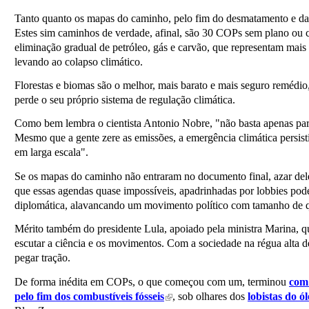
Tanto quanto os mapas do caminho, pelo fim do desmatamento e da 
Estes sim caminhos de verdade, afinal, são 30 COPs sem plano ou 
eliminação gradual de petróleo, gás e carvão, que representam mai
levando ao colapso climático.
Florestas e biomas são o melhor, mais barato e mais seguro remédio,
perde o seu próprio sistema de regulação climática.
Como bem lembra o cientista Antonio Nobre, "não basta apenas parar
Mesmo que a gente zere as emissões, a emergência climática persist
em larga escala".
Se os mapas do caminho não entraram no documento final, azar dele
que essas agendas quase impossíveis, apadrinhadas por lobbies pod
diplomática, alavancando um movimento político com tamanho de q
Mérito também do presidente Lula, apoiado pela ministra Marina, q
escutar a ciência e os movimentos. Com a sociedade na régua alta d
pegar tração.
De forma inédita em COPs, o que começou com um, terminou
com 
pelo fim dos combustíveis fósseis
, sob olhares dos
lobistas do ó
(link is external)