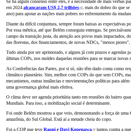
Se há algum consenso entre eles, é a necessidade de mais verbas para
em 2024
alcançaram US$ 2,7 trilhões
, mais do dobro do que se
(link is external)
ano) para apoiar as nações mais pobres no enfrentamento da muda
Diante da difícil conjuntura, sempre foram baixas as expectativas
Por essa métrica, até que Belém conseguiu entregas. Se precisávam
campo da transição justa, da atenção aos povos mais impactados, do
das florestas, dos financiamentos, de novas NDCs, "menos piores", m
Tudo ainda por ser aprimorado, e alguns já com prazos e agendas p
últimas COPs, nos moldes daquelas reuniões para se marcar novas r
As Conferências das Partes, por si só, não têm dado conta como re
climático planetário. Sim, melhor com COPs do que sem COPs, mas
mecanismos, outras instâncias e movimentações políticas para além 
uma governança global mais efetiva.
O clima deve ser agenda prioritária tanto em reuniões do bairro q
Mundiais. Para isso, a mobilização social é determinante.
Foi onde Belém mostrou a que veio, demonstrando a força de uma CO
amazônia, do Sul Global. Está aí a metade cheia do copo.
Foi a COP que teve
Raoni e Davi Kopenawa
juntos contra a qu
(link is external)