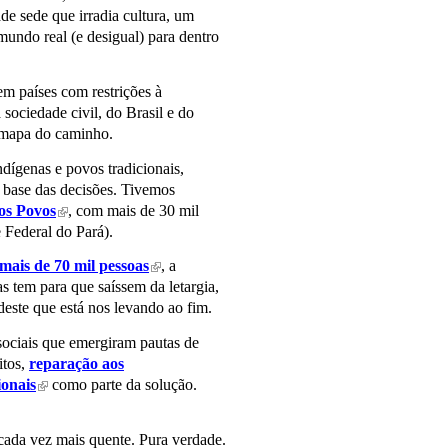
e sede que irradia cultura, um
mundo real (e desigual) para dentro
em países com restrições à
sociedade civil, do Brasil e do
 mapa do caminho.
ndígenas e povos tradicionais,
a base das decisões. Tivemos
os Povos
, com mais de 30 mil
(link is external)
 Federal do Pará).
ais de 70 mil pessoas
, a
(link is external)
 tem para que saíssem da letargia,
deste que está nos levando ao fim.
sociais que emergiram pautas de
itos,
reparação aos
ionais
como parte da solução.
(link is external)
ada vez mais quente. Pura verdade.