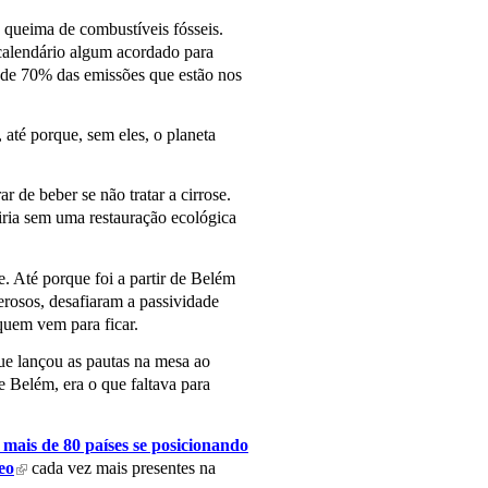
queima de combustíveis fósseis.
calendário algum acordado para
s de 70% das emissões que estão nos
 até porque, sem eles, o planeta
 de beber se não tratar a cirrose.
iria sem uma restauração ecológica
. Até porque foi a partir de Belém
erosos, desafiaram a passividade
uem vem para ficar.
ue lançou as pautas na mesa ao
e Belém, era o que faltava para
mais de 80 países se posicionando
leo
cada vez mais presentes na
(link is external)