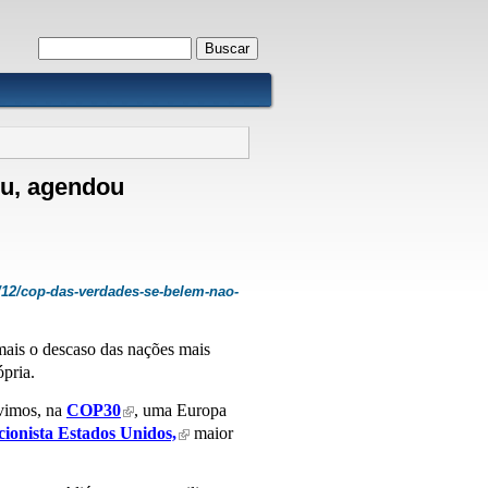
Formulário de busca
Buscar
eu, agendou
/12/cop-das-verdades-se-belem-nao-
ais o descaso das nações mais
pria.
 vimos, na
COP30
, uma Europa
k is external)
(link is external)
cionista Estados Unidos,
maior
(link is external)