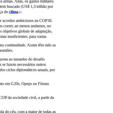
 armas. Aliás, os gastos militares
 tem buscado (US$ 1,3 trilhão por
nça do
clima
.
(link is external)
 por acordos ambiciosos na COP30.
os correr, ao menos andamos, no
s objetivos globais de adaptação,
as insuficientes, para variar.
ara continuidade. Assim têm sido as
euniões.
sposta ao tamanho do desafio
 se fazem necessários outros
dos ciclos diplomáticos anuais, por
uanto em G20s, Opeps ou Fóruns
P da sociedade civil, a partir da
eda do céu, com a maior de todas as