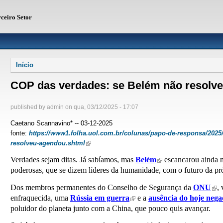
rceiro Setor
Você está aqui
Início
COP das verdades: se Belém não resolv
published by
admin
on
qua, 03/12/2025 - 17:07
Caetano Scannavino* -- 03-12-2025
fonte:
https://www1.folha.uol.com.br/colunas/papo-de-responsa/2025
resolveu-agendou.shtml
(link is external)
Verdades sejam ditas. Já sabíamos, mas
Belém
escancarou ainda m
(link is external)
poderosas, que se dizem líderes da humanidade, com o futuro da pró
Dos membros permanentes do Conselho de Segurança da
ONU
,
(lin
enfraquecida, uma
Rússia em guerra
e a
ausência do hoje nega
(link is external)
poluidor do planeta junto com a China, que pouco quis avançar.