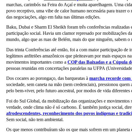
marchas, carimbós na Feira do Açaí e muita aparelhagem. Uma cidad
povo receptivo, uma vibe de calor humano necessária para trazer o 
das negociações, algo em falta nas últimas edições.
Baku, Dubai e Sharm El Sheikh foram três conferências realizadas 
participação social. Havia um clamor represado por mobilizações da 
mundo, algo que as ruas de Belém, mais do que ninguém, sabem o
Das trinta Conferências até então, foi a com maior participação de i
legítimos anfitriões amazônicos que pleiteavam por mais espaços n
movimentos importantes como a
COP das Baixadas e a Cúpula d
pessoas reunidas em concertações paralelas na UFPA (Universidade
Dos cocares ao porongaço, das barqueatas à
marcha recorde com m
sociedade, sem caneta na mão (nem credenciais), pressionou quem as
pelo bem-viver, pelo futuro ancestral, por modos de vida diferentes 
Foi do Sul Global, da mobilização das organizações e movimentos 
verdade, onde clima não é só carbono. É também justiça social, dire
afrodescendentes, reconhecimento dos povos indígenas e tradic
Sem social, não tem ambiental.
Os que menos contribuíram são os que mais sofrem em um planeta c