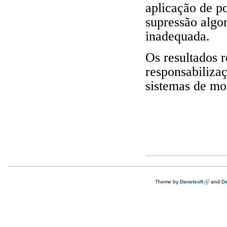
aplicação de po
supressão algo
inadequada.
Os resultados 
responsabiliza
sistemas de mo
Theme by
Danetsoft
(link is e
and
Da