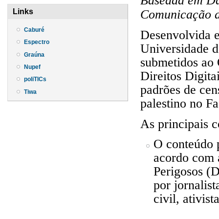
Baseada em Da
Comunicação 
Links
Caburé
Desenvolvida e
Espectro
Universidade d
Graúna
submetidos ao 
Nupef
Direitos Digit
poliTICs
padrões de cen
Tiwa
palestino no F
As principais 
O conteúdo 
acordo com a
Perigosos (D
por jornalis
civil, ativis