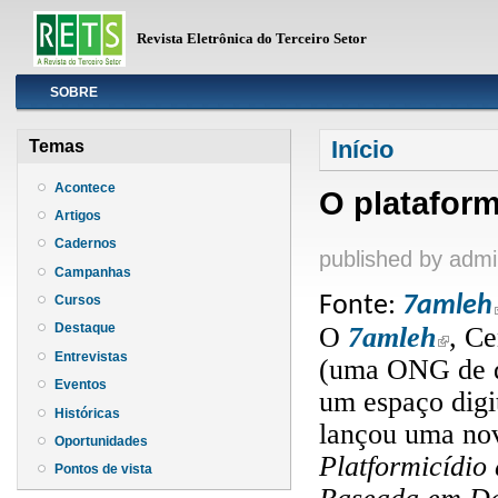
Revista Eletrônica do Terceiro Setor
Info
SOBRE
Você está aqui
Início
Temas
Acontece
O plataform
Artigos
Cadernos
published by
admi
Campanhas
Fonte:
7amleh
Cursos
Destaque
O
7amleh
, C
(link is 
Entrevistas
(uma ONG de def
Eventos
um espaço digit
Históricas
lançou uma nov
Oportunidades
Platformicídio
Pontos de vista