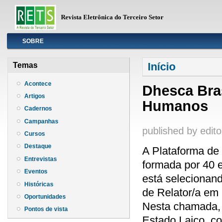
Revista Eletrônica do Terceiro Setor
Info
SOBRE
Você está aqui
Início
Temas
Acontece
Dhesca Bras
Artigos
Humanos
Cadernos
Campanhas
published by
edito
Cursos
Destaque
A Plataforma de 
Entrevistas
formada por 40 
Eventos
está selecionand
Históricas
de Relator/a em
Oportunidades
Nesta chamada, 
Pontos de vista
Estado Laico, co