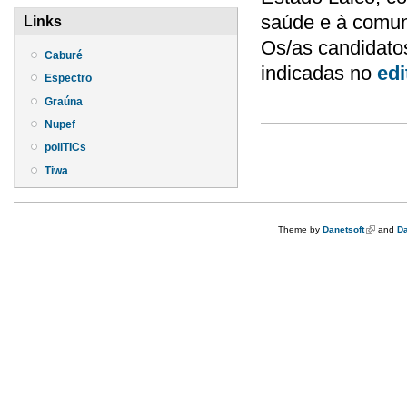
saúde e à comun
Links
Os/as candidato
Caburé
indicadas no
edi
Espectro
Graúna
Nupef
poliTICs
Tiwa
Theme by
Danetsoft
(link is e
and
Da