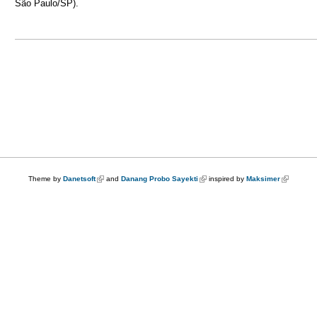
São Paulo/SP).
Theme by
Danetsoft
(link is external)
and
Danang Probo Sayekti
(link is external)
inspired by
Maksimer
(link is ex