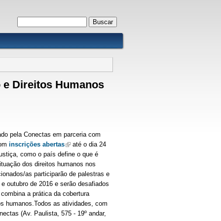
Formulário de busca
Buscar
o e Direitos Humanos
zado pela Conectas em parceria com
 com
inscrições abertas
(link is external)
até o dia 24
stiça, como o país define o que é
situação dos direitos humanos nos
onados/as participarão de palestras e
 e outubro de 2016 e serão desafiados
combina a prática da cobertura
itos humanos.Todos as atividades, com
ectas (Av. Paulista, 575 - 19º andar,