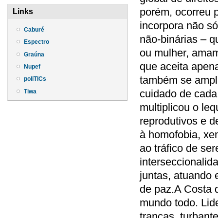
porém, ocorreu 
Links
incorpora não só
Caburé
não-binárias – 
Espectro
ou mulher, amam
Graúna
que aceita apen
Nupef
também se amplio
poliTICs
cuidado de cada 
Tiwa
multiplicou o le
reprodutivos e 
à homofobia, xen
ao tráfico de se
interseccionalid
juntas, atuando 
de paz.A Costa d
mundo todo. Lide
tranças, turbant