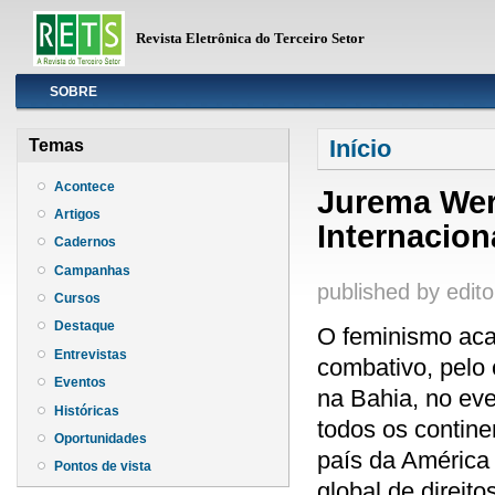
Revista Eletrônica do Terceiro Setor
Info
SOBRE
Você está aqui
Início
Temas
Acontece
Jurema Wer
Artigos
Internacion
Cadernos
Campanhas
published by
edito
Cursos
Destaque
O feminismo aca
Entrevistas
combativo, pelo c
Eventos
na Bahia, no eve
Históricas
todos os contine
Oportunidades
país da América
Pontos de vista
global de direit