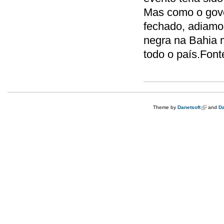
Mas como o gover
fechado, adiamos
negra na Bahia 
todo o país.Font
Theme by
Danetsoft
(link is e
and
Da