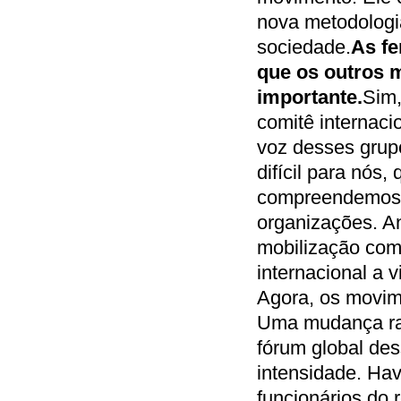
nova metodologi
sociedade.
As fe
que os outros 
importante.
Sim,
comitê internaci
voz desses grupo
difícil para nó
compreendemos b
organizações. An
mobilização com 
internacional a 
Agora, os movim
Uma mudança rad
fórum global de
intensidade. Ha
funcionários do