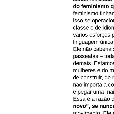
do feminismo q
feminismo tinha
isso se operacio
classe e de idi
vários esforços 
linguagem única
Ele não caberia
passeatas – toda
demais. Estamo
mulheres e do mo
de construir, de
não importa a co
e pegar uma mais
Essa é a razão d
novo”, se nunc
movimento. Ele 