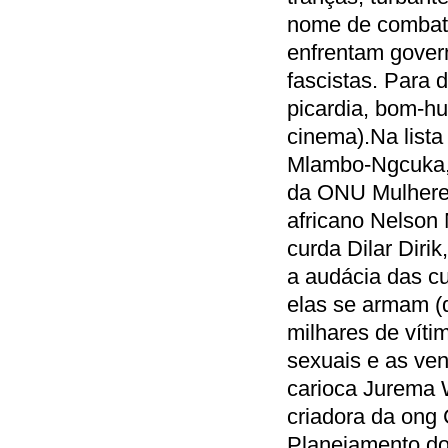
nome de combate
enfrentam govern
fascistas. Para 
picardia, bom-hu
cinema).Na lista
Mlambo-Ngcuka, 
da ONU Mulheres
africano Nelson
curda Dilar Dirik
a audácia das cu
elas se armam (
milhares de vít
sexuais e as ve
carioca Jurema 
criadora da ong 
Planejamento do