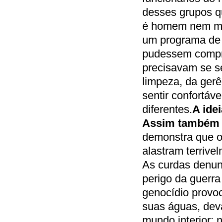
desses grupos qu
é homem nem mul
um programa de t
pudessem compre
precisavam se se
limpeza, da gerê
sentir confortáv
diferentes.
A ide
Assim também 
demonstra que o
alastram terrive
As curdas denun
perigo da guerra
genocídio provo
suas águas, dev
mundo interior; 