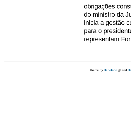
obrigações const
do ministro da J
inicia a gestão 
para o presiden
representam.Fo
Theme by
Danetsoft
(link is e
and
Da