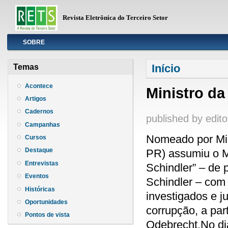
Revista Eletrônica do Terceiro Setor
Info
SOBRE
Você está aqui
Início
Temas
Acontece
Ministro da 
Artigos
Cadernos
published by
edito
Campanhas
Nomeado por Mic
Cursos
Destaque
PR) assumiu o Mi
Entrevistas
Schindler” – de
Eventos
Schindler – com 
Históricas
investigados e j
Oportunidades
corrupção, a par
Pontos de vista
Odebrecht.No dia