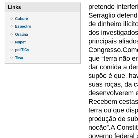
pretende interfe
Links
Serraglio defend
Caburé
de dinheiro ilíc
Espectro
dos investigados
Graúna
principais alia
Nupef
Congresso.Como 
poliTICs
que “terra não e
Tiwa
dar comida a de
supõe é que, ha
suas roças, da c
desenvolverem es
Recebem cestas 
terra ou que dis
produção de subs
noção”.A Constit
governo federal 