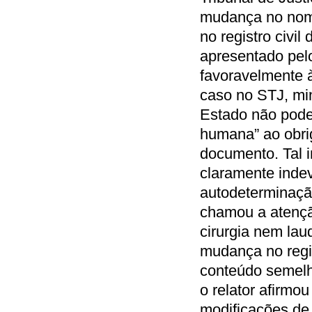
mudança no nome
no registro civi
apresentado pelo
favoravelmente à
caso no STJ, mi
Estado não pode 
humana” ao obrig
documento. Tal i
claramente indev
autodeterminação
chamou a atençã
cirurgia nem lau
mudança no regis
conteúdo semelh
o relator afirmo
modificações de