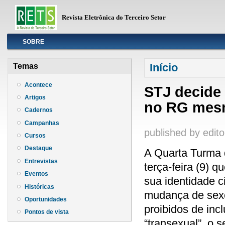
Revista Eletrônica do Terceiro Setor
Info
SOBRE
Você está aqui
Início
Temas
Acontece
STJ decide
Artigos
no RG mesm
Cadernos
Campanhas
published by
edito
Cursos
Destaque
A Quarta Turma d
Entrevistas
terça-feira (9) 
Eventos
sua identidade c
Históricas
mudança de sexo
Oportunidades
proibidos de inc
Pontos de vista
“transexual”, o 