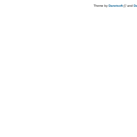
Theme by
Danetsoft
(link is e
and
Da