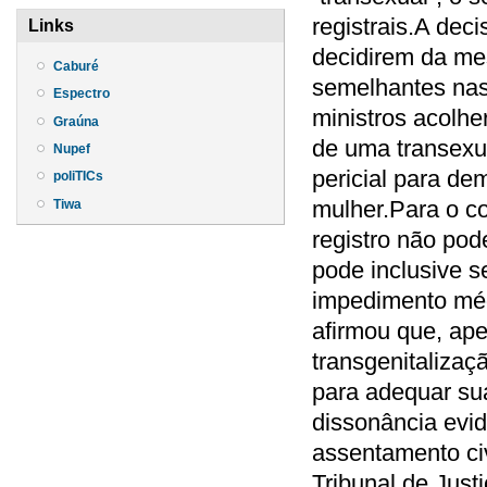
registrais.A deci
Links
decidirem da me
Caburé
semelhantes nas 
Espectro
ministros acolh
Graúna
de uma transexu
Nupef
pericial para de
poliTICs
mulher.Para o col
Tiwa
registro não pod
pode inclusive se
impedimento médi
afirmou que, ap
transgenitalizaç
para adequar sua
dissonância evi
assentamento civ
Tribunal de Just