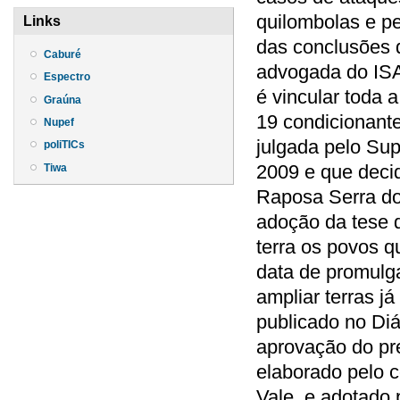
Links
Caburé
Espectro
Graúna
Nupef
poliTICs
Tiwa