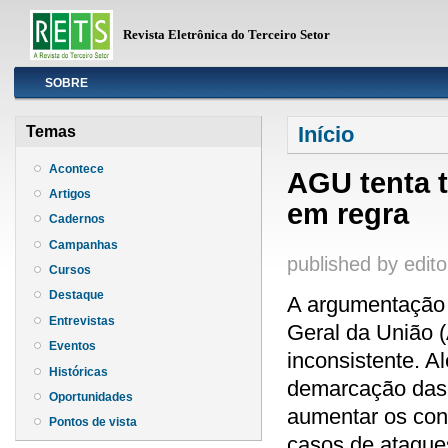
Revista Eletrônica do Terceiro Setor
Info
SOBRE
Você está aqui
Início
Temas
Acontece
AGU tenta 
Artigos
em regra
Cadernos
Campanhas
published by
edito
Cursos
Destaque
A argumentação que sustenta o Parecer nº 001/2017 da Advocacia Geral da União (AGU), aprovado em julho por Temer, é falha e inconsistente. Além disso, a medida, que tenta colocar entraves à demarcação das Terras Indígenas no país, tem o potencial de aumentar os conflitos no campo, em um contexto de repetidos casos de ataques e violências contra os povos indígenas, quilombolas e pequenos agricultores no país. Estas são algumas das conclusões de artigo produzido por Juliana de Paula Batista, advogada do ISA, sobre o parecer.O objetivo da medida do governo é vincular toda a administração pública federal ao cumprimento das 19 condicionantes fixadas no julgamento da Petição nº 3.388, julgada pelo Supremo Tribunal Federal (STF) em 19 de março de 2009 e que decidiu sobre a demarcação da Terra Indígena (TI) Raposa Serra do Sol. Entre os retrocessos da medida estão a adoção da tese do marco temporal - segundo a qual só tem direito à terra os povos que a estivessem ocupando em outubro de 1988, data de promulgação da Constituição - e a impossibilidade de ampliar terras já demarcadas.Leia abaixo a íntegra do artigoFoi publicado no Diário Oficial da União de 20 de julho de 2017 a aprovação do presidente Michel Temer ao Parecer nº 001/2017, elaborado pelo consultor-geral da União substituto, André Rufino do Vale, e adotado pela advogada geral da União, Grace Maria Fernandes Mendonça. O objetivo da medida é vincular toda a administração pública federal ao cumprimento das 19 (dezenove) condicionantes fixadas no julgamento da Petição (Pet.) nº 3.388, julgada pelo Supremo Tribunal Federal (STF) em 19 de março de 2009 e que decidiu sobre a demarcação da Terra Indígena (TI) Raposa Serra do Sol.Segundo o Parecer, ao fixar as condicionantes ou “salvaguardas”, o STF teve a “deliberada intenção” de definir o regime jurídico para a interpretação dos artigos 231 e 232 da Constituição, que deveria ser aplicado “para todo e qualquer processo de demarcação de terras indígenas no Brasil”. Diz, ainda, que as condicionantes são “um parâmetro seguro para os processos demarcatórios das terras indígenas”, uma vez que a decisão do caso Raposa Serra do Sol “tem sido reafirmada em diversos outros julgamentos no próprio Supremo Tribunal Federal, tornando indubitável a consolidação e estabilização normativa das salvaguardas institucionais e dos demais parâmetros fixados pelo Tribunal para a demarcação de terras indígenas no país”. Com isso, o Parecer concluiu que o STF teria “um entendim
Entrevistas
Eventos
Históricas
Oportunidades
Pontos de vista