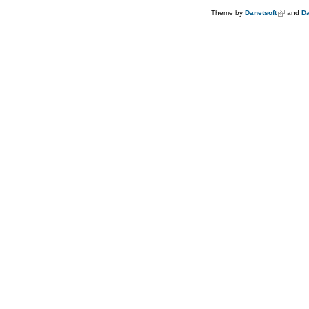
Theme by
Danetsoft
(link is e
and
Da