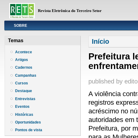
Revista Eletrônica do Terceiro Setor
Info
SOBRE
Você está aqui
Início
Temas
Acontece
Prefeitura 
Artigos
enfrentamen
Cadernos
Campanhas
published by
edito
Cursos
Destaque
A violência cont
Entrevistas
registros expres
Eventos
acréscimo no nú
Históricas
autoridades em t
Oportunidades
Prefeitura, por 
Pontos de vista
para as Mulhere