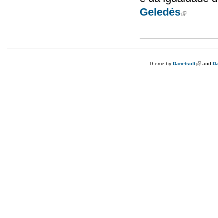
Geledés
(link is exter
Theme by
Danetsoft
(link is e
and
Da