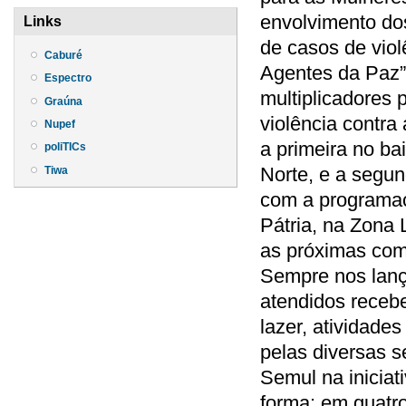
envolvimento do
Links
de casos de vio
Caburé
Agentes da Paz”, 
Espectro
multiplicadores
Graúna
violência contra
Nupef
a primeira no b
poliTICs
Norte, e a segu
Tiwa
com a programaç
Pátria, na Zona 
as próximas com
Sempre nos lanç
atendidos receb
lazer, atividade
pelas diversas s
Semul na iniciat
forma: em quatr