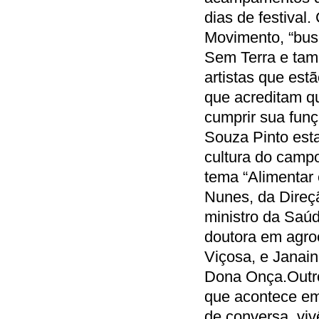
dias de festival
Movimento, “bus
Sem Terra e tam
artistas que est
que acreditam qu
cumprir sua funç
Souza Pinto esta
cultura do camp
tema “Alimentar 
Nunes, da Direç
ministro da Saú
doutora em agro
Viçosa, e Janai
Dona Onça.Outro
que acontece em 
de conversa, viv