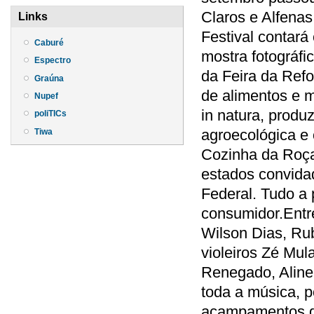
Claros e Alfenas.
Links
Festival contará
Caburé
mostra fotográfi
Espectro
da Feira da Refo
Graúna
de alimentos e m
Nupef
in natura, prod
poliTICs
agroecológica e
Tiwa
Cozinha da Roça,
estados convidad
Federal. Tudo a 
consumidor.Entre
Wilson Dias, Rub
violeiros Zé Mul
Renegado, Aline
toda a música, 
acampamentos do