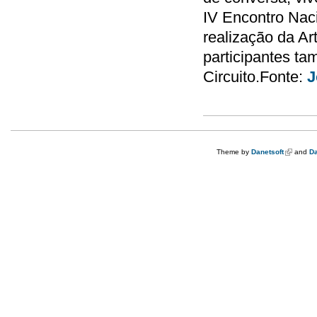
IV Encontro Nac
realização da Ar
participantes ta
Circuito.Fonte:
J
Theme by
Danetsoft
(link is e
and
Da