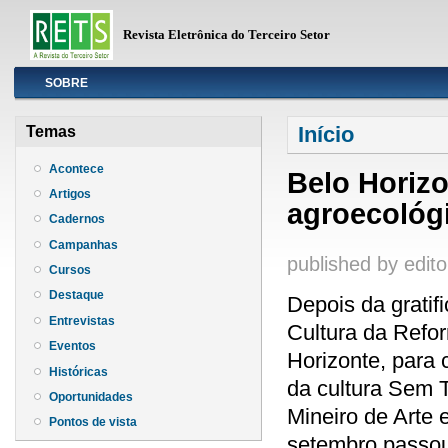
Revista Eletrônica do Terceiro Setor
Info
SOBRE
Você está aqui
Início
Temas
Acontece
Belo Horizo
Artigos
agroecológi
Cadernos
Campanhas
published by
edito
Cursos
Destaque
Depois da gratif
Entrevistas
Cultura da Refo
Eventos
Horizonte, para 
Históricas
da cultura Sem T
Oportunidades
Mineiro de Arte 
Pontos de vista
setembro passou