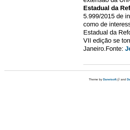
Estadual da Re
5.999/2015 de i
como de interess
Estadual da Refo
VII edição se to
Janeiro.Fonte:
J
Theme by
Danetsoft
(link is e
and
Da