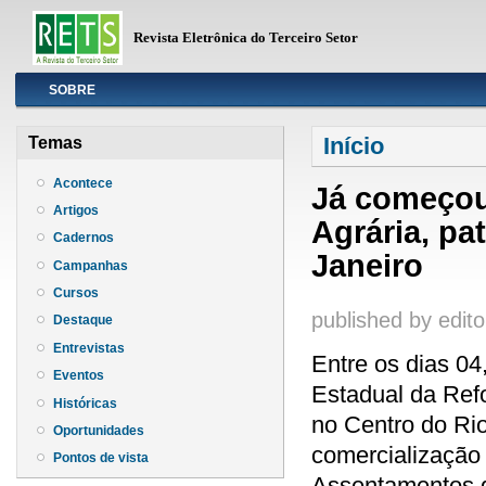
Revista Eletrônica do Terceiro Setor
Info
SOBRE
Você está aqui
Início
Temas
Acontece
Já começou 
Artigos
Agrária, pa
Cadernos
Janeiro
Campanhas
Cursos
published by
edito
Destaque
Entrevistas
Entre os dias 04
Eventos
Estadual da Ref
Históricas
no Centro do Ri
Oportunidades
comercialização 
Pontos de vista
Assentamentos d