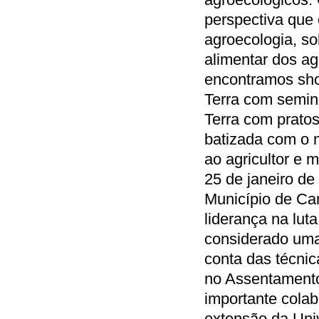
perspectiva que
agroecologia, so
alimentar dos a
encontramos sho
Terra com semin
Terra com prato
batizada com o
ao agricultor e 
25 de janeiro d
Município de Ca
liderança na lut
considerado uma
conta das técnic
no Assentament
importante colab
extensão da Uni