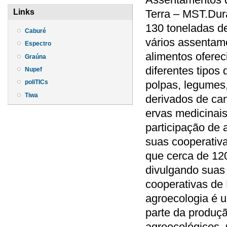
Terra – MST.Dura
Links
130 toneladas d
Caburé
vários assentam
Espectro
alimentos ofere
Graúna
diferentes tipos 
Nupef
polpas, legumes,
poliTICs
Tiwa
derivados de ca
ervas medicinais,
participação de 
suas cooperativa
que cerca de 120
divulgando suas 
cooperativas de 
agroecologia é u
parte da produç
agroecológicos.