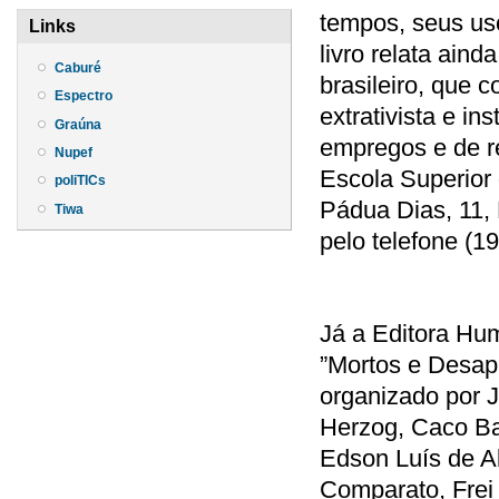
tempos, seus uso
Links
livro relata aind
Caburé
brasileiro, que 
Espectro
extrativista e in
Graúna
empregos e de r
Nupef
Escola Superior 
poliTICs
Pádua Dias, 11, 
Tiwa
pelo telefone (1
Já a Editora Hu
”Mortos e Desap
organizado por J
Herzog, Caco Bar
Edson Luís de A
Comparato, Frei 