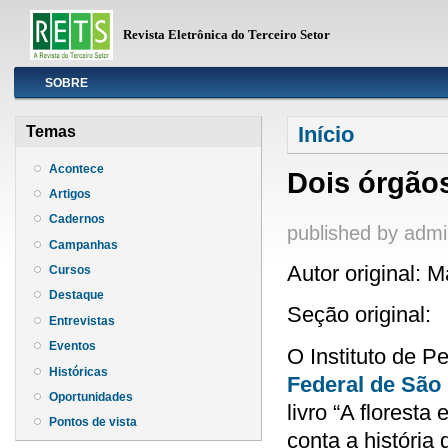
Revista Eletrônica do Terceiro Setor
Info
SOBRE
Você está aqui
Início
Temas
Acontece
Dois órgãos
Artigos
Cadernos
published by
admi
Campanhas
Autor original: 
Cursos
Destaque
Seção original:
Entrevistas
Eventos
O Instituto de P
Históricas
Federal de São
Oportunidades
livro “A florest
Pontos de vista
conta a história