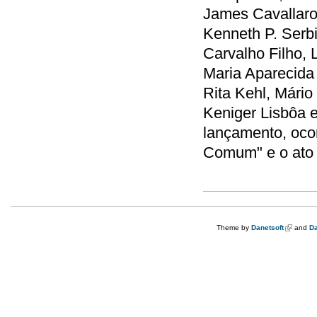
James Cavallaro,
Kenneth P. Serbi
Carvalho Filho, 
Maria Aparecida
Rita Kehl, Mário
Keniger Lisbôa 
lançamento, ocor
Comum" e o ato p
Theme by
Danetsoft
(link is e
and
Da