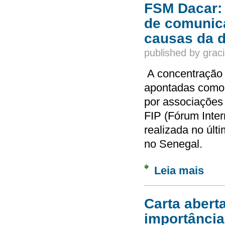
FSM Dacar: 
de comunic
causas da 
published by
graci
A concentração 
apontadas como 
por associações
FIP (Fórum Inte
realizada no últ
no Senegal.
Leia mais
sobre 
princi
Carta abert
importância