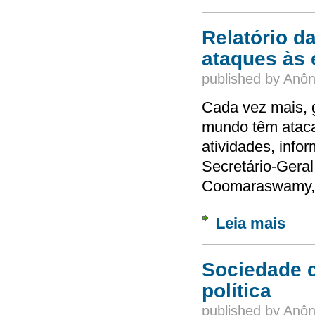
Relatório d
ataques às 
published by
Anôn
Cada vez mais, 
mundo têm ataca
atividades, info
Secretário-Gera
Coomaraswamy, l
Leia mais
sobre 
Sociedade c
política
published by
Anôn