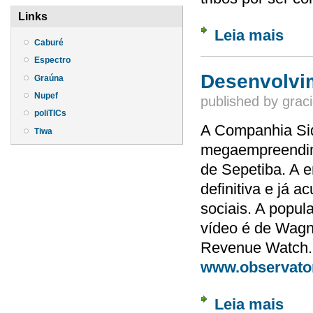
Links
Leia mais
sobre 
Caburé
Espectro
Desenvolvim
Graúna
Nupef
published by
graci
poliTICs
A Companhia Side
Tiwa
megaempreendime
de Sepetiba. A 
definitiva e já 
sociais. A popul
vídeo é de Wagn
Revenue Watch.M
www.observator
Leia mais
sobre 