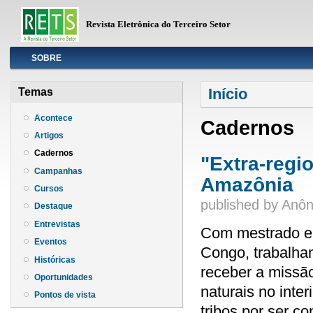
Revista Eletrônica do Terceiro Setor
Info
SOBRE
Você está aqui
Início
Temas
Acontece
Cadernos
Artigos
Cadernos
"Extra-regi
Campanhas
Amazônia
Cursos
published by
Anôn
Destaque
Entrevistas
Com mestrado em
Eventos
Congo, trabalha
Históricas
receber a missão
Oportunidades
naturais no inte
Pontos de vista
tribos por ser c