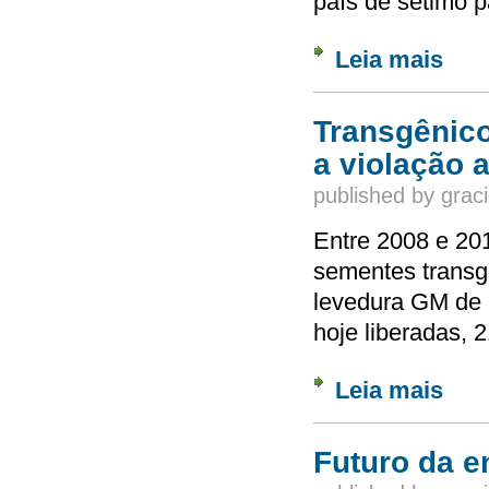
país de sétimo p
Leia mais
sobre 
Transgênico
a violação 
published by
graci
Entre 2008 e 201
sementes transg
levedura GM de 
hoje liberadas, 
Leia mais
sobre 
Futuro da e