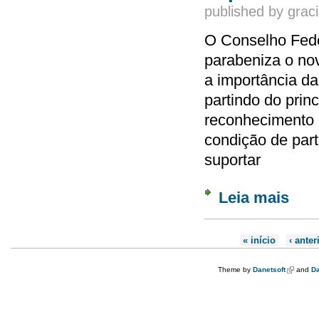
published by
graci
O Conselho Feder
parabeniza o nov
a importância da 
partindo do prin
reconhecimento d
condição de part
suportar
Leia mais
sobre 
Páginas
« início
‹ anter
Theme by
Danetsoft
(link is e
and
Da