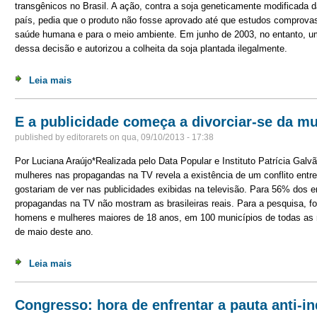
transgênicos no Brasil. A ação, contra a soja geneticamente modificada 
país, pedia que o produto não fosse aprovado até que estudos comprova
saúde humana e para o meio ambiente. Em junho de 2003, no entanto, u
dessa decisão e autorizou a colheita da soja plantada ilegalmente.
Leia mais
sobre Transgênicos: 10 anos à solta
E a publicidade começa a divorciar-se da m
published by
editorarets
on
qua, 09/10/2013 - 17:38
Por Luciana Araújo*Realizada pelo Data Popular e Instituto Patrícia Gal
mulheres nas propagandas na TV revela a existência de um conflito entr
gostariam de ver nas publicidades exibidas na televisão. Para 56% dos 
propagandas na TV não mostram as brasileiras reais. Para a pesquisa, f
homens e mulheres maiores de 18 anos, em 100 municípios de todas as re
de maio deste ano.
Leia mais
sobre E a publicidade começa a divorciar-se da mulhe
Congresso: hora de enfrentar a pauta anti-i