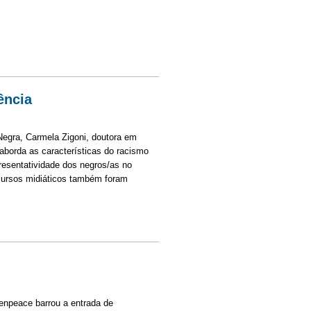
is external)
revista com Atilio Boron
ência
egra, Carmela Zigoni, doutora em
 aborda as características do racismo
presentatividade dos negros/as no
cursos midiáticos também foram
eenpeace barrou a entrada de