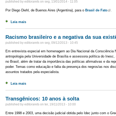
published by
editorarets
on
seg, 13/01/2014 - 11:05
Por Diego Diehl, de Buenos Aires (Argentina), para o
Brasil de Fato
(link 
.
Leia mais
sobre “Nos falta um Brasil com visão continental” – ent
Racismo brasileiro e a negativa da sua exist
published by
editorarets
on
seg, 09/12/2013 - 10:45
Em entrevista especial em homenagem ao Dia Nacional da Consciência N
antropologia pela Universidade de Brasília e assessora política do Inesc,
no Brasil, além de tratar da importância das políticas afirmativas e da re
poder. Temas como educação e falta da presença dos negros/as nos dis
assuntos tratados pela especialista.
Leia mais
sobre Racismo brasileiro e a negativa da sua existência
Transgênicos: 10 anos à solta
published by
editorarets
on
ter, 19/11/2013 - 10:00
Entre 1998 e 2003, uma decisão judicial obtida pelo Idec junto com o Gr