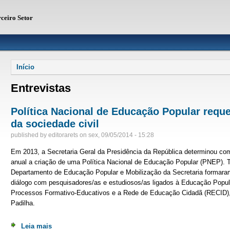
rceiro Setor
Você está aqui
Início
Entrevistas
Política Nacional de Educação Popular reque
da sociedade civil
published by
editorarets
on
sex, 09/05/2014 - 15:28
Em 2013, a Secretaria Geral da Presidência da República determinou co
anual a criação de uma Política Nacional de Educação Popular (PNEP). 
Departamento de Educação Popular e Mobilização da Secretaria formara
diálogo com pesquisadores/as e estudiosos/as ligados à Educação Popul
Processos Formativo-Educativos e a Rede de Educação Cidadã (RECID), 
Padilha.
Leia mais
sobre Política Nacional de Educação Popular requer int