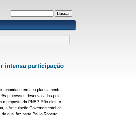
Formulário de busca
Buscar
r intensa participação
mo prioridade em seu planejamento
Três processos desenvolvidos pelo
m a proposta da PNEP. São eles: o
ar, a Articulação Governamental de
do qual faz parte Paulo Roberto
ensa participação da sociedade civil