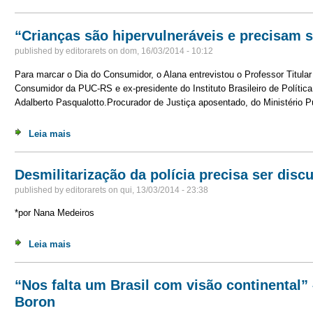
“Crianças são hipervulneráveis e precisam s
published by
editorarets
on
dom, 16/03/2014 - 10:12
Para marcar o Dia do Consumidor, o Alana entrevistou o Professor Titular 
Consumidor da PUC-RS e ex-presidente do Instituto Brasileiro de Política
Adalberto Pasqualotto.Procurador de Justiça aposentado, do Ministério P
Leia mais
sobre “Crianças são hipervulneráveis e precisam ser p
Desmilitarização da polícia precisa ser discu
published by
editorarets
on
qui, 13/03/2014 - 23:38
*por Nana Medeiros
Leia mais
sobre Desmilitarização da polícia precisa ser discutida 
“Nos falta um Brasil com visão continental” 
Boron