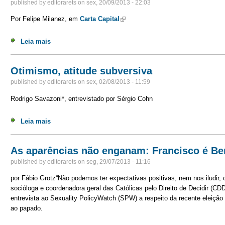
published by
editorarets
on
sex, 20/09/2013 - 22:03
Por Felipe Milanez, em
Carta Capital
(link is external)
Leia mais
sobre Congresso: hora de enfrentar a pauta anti-indíge
Otimismo, atitude subversiva
published by
editorarets
on
sex, 02/08/2013 - 11:59
Rodrigo Savazoni*, entrevistado por Sérgio Cohn
Leia mais
sobre Otimismo, atitude subversiva
As aparências não enganam: Francisco é Be
published by
editorarets
on
seg, 29/07/2013 - 11:16
por Fábio Grotz“Não podemos ter expectativas positivas, nem nos iludir, 
socióloga e coordenadora geral das Católicas pelo Direito de Decidir (CD
entrevista ao Sexuality PolicyWatch (SPW) a respeito da recente eleição 
ao papado.