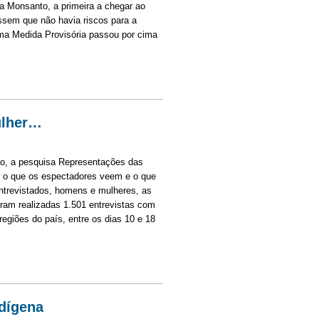
da Monsanto, a primeira a chegar ao
ssem que não havia riscos para a
ma Medida Provisória passou por cima
ulher…
vão, a pesquisa Representações das
e o que os espectadores veem e o que
entrevistados, homens e mulheres, as
oram realizadas 1.501 entrevistas com
giões do país, entre os dias 10 e 18
r…
ndígena