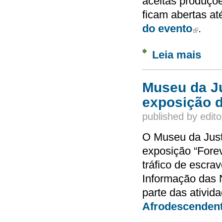
aceitas produçõe
ficam abertas at
do evento
.
(link is e
Leia mais
sobre 
Museu da Ju
exposição d
published by
edito
O Museu da Justi
exposição “Forev
tráfico de escr
Informação das 
parte das ativi
Afrodescenden