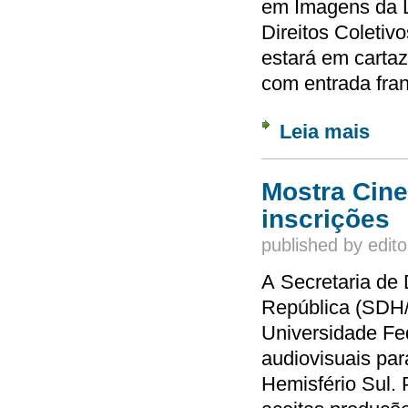
em Imagens da L
Direitos Coletiv
estará em cartaz
com entrada fra
Leia mais
sobre 
Mostra Cin
inscrições
published by
edito
A Secretaria de
República (SDH/P
Universidade Fed
audiovisuais pa
Hemisfério Sul. 