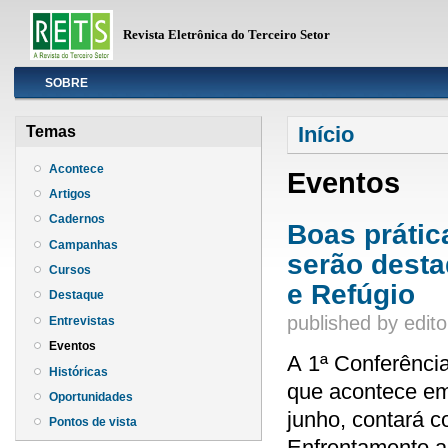
Revista Eletrônica do Terceiro Setor
Info
SOBRE
Você está aqui
Início
Temas
Acontece
Eventos
Artigos
Cadernos
Boas prátic
Campanhas
serão desta
Cursos
e Refúgio
Destaque
published by
edito
Entrevistas
Eventos
A 1ª Conferência
Históricas
que acontece em
Oportunidades
junho, contará c
Pontos de vista
Enfrentamento ao