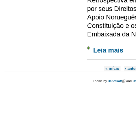
Retrospectiva e
por seus Direit
Apoio Norueguês
Constituição e o
Embaixada da No
Leia mais
sobre 
indíge
Páginas
« início
‹ ante
Theme by
Danetsoft
(link is e
and
Da