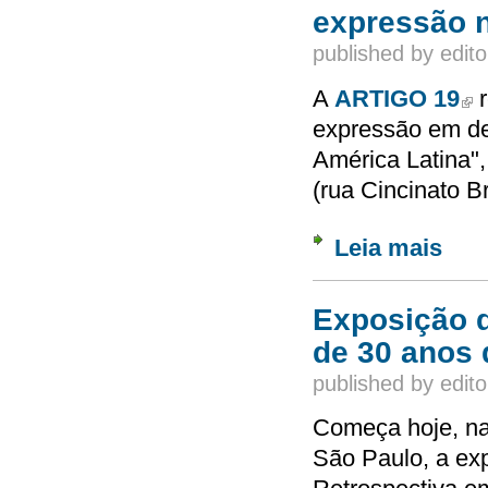
expressão n
published by
edito
A
ARTIGO 19
r
(lin
expressão em de
América Latina",
(rua Cincinato B
Leia mais
sobre 
Exposição d
de 30 anos 
published by
edito
Começa hoje, na
São Paulo, a ex