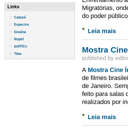
Migratórias, ond
Links
do poder público
Caburé
Espectro
Leia mais
sobre 
Graúna
Migraç
Nupef
poliTICs
Mostra Cine
Tiwa
published by
edito
A
Mostra Cine Í
de filmes brasil
de Janeiro. Semp
feito para salas
realizados por i
Leia mais
sobre 