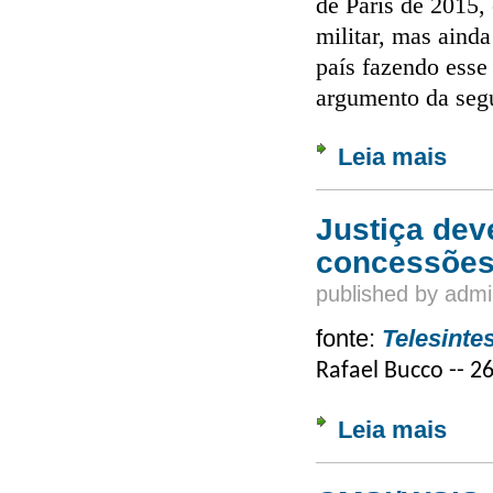
de Paris de 2015, 
militar, mas aind
país fazendo esse 
argumento da segu
Leia mais
sobre 
Justiça dev
concessõe
published by
admi
fonte:
Telesinte
Rafael Bucco -- 2
Leia mais
sobre 