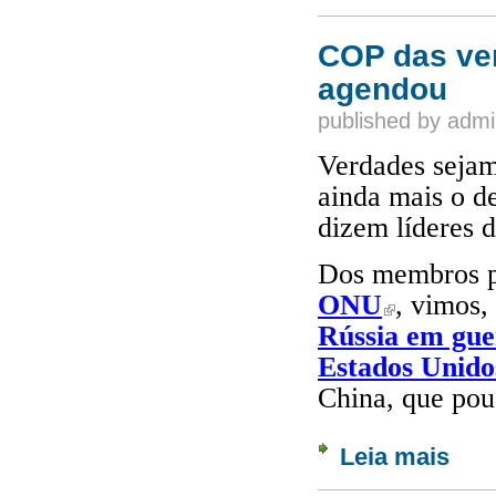
COP das ver
agendou
published by
admi
Verdades sejam
ainda mais o d
dizem líderes 
Dos membros p
ONU
, vimos,
(link is external)
Rússia em gue
Estados Unido
China, que pou
Leia mais
sobre 