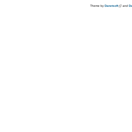
Theme by
Danetsoft
(link is e
and
Da