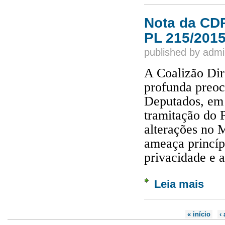
Nota da CDR
PL 215/201
published by
admi
A Coalizão Dir
profunda preo
Deputados, em 
tramitação do 
alterações no M
ameaça princíp
privacidade e a
Leia mais
sobre 
Páginas
« início
‹