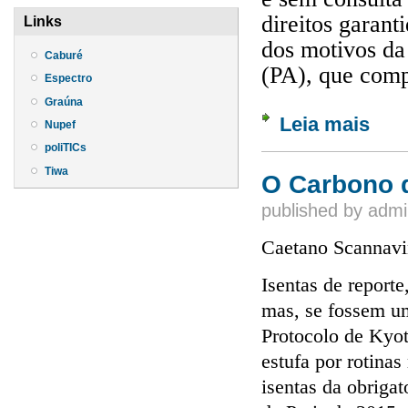
direitos garan
Links
dos motivos da
Caburé
(PA), que comp
Espectro
Graúna
Leia mais
sobre 
Nupef
poliTICs
Tiwa
O Carbono 
published by
admi
Caetano Scannavi
Isentas de reporte
mas, se fossem um
Protocolo de Kyot
estufa por rotinas
isentas da obriga