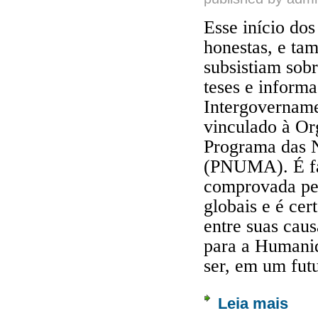
Esse início dos
honestas, e ta
subsistiam sobr
teses e inform
Intergovername
vinculado à Or
Programa das 
(PNUMA). É fat
comprovada per
globais e é cer
entre suas caus
para a Humanid
ser, em um futu
Leia mais
sobre 