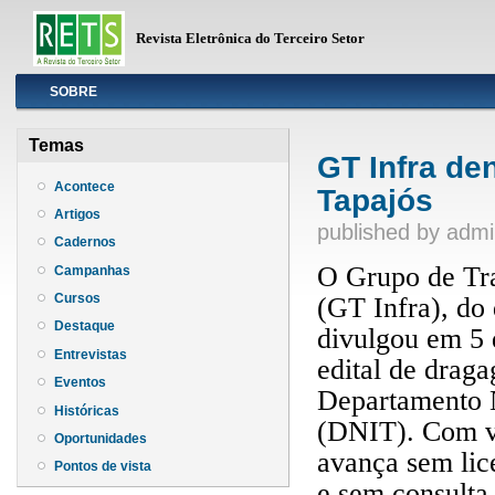
Revista Eletrônica do Terceiro Setor
Info
SOBRE
Temas
GT Infra de
Acontece
Tapajós
Artigos
published by
admi
Cadernos
O Grupo de Tra
Campanhas
Cursos
(GT Infra), do 
Destaque
divulgou em 5 d
Entrevistas
edital de drag
Eventos
Departamento N
Históricas
(DNIT). Com va
Oportunidades
avança sem lic
Pontos de vista
e sem consulta