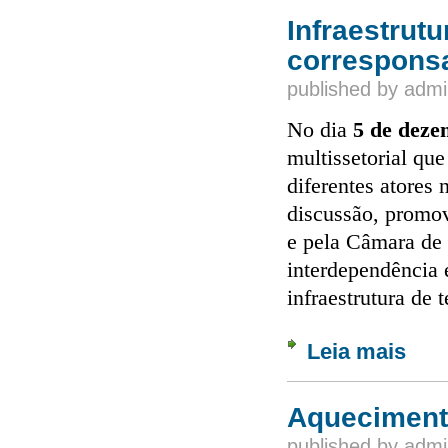
Infraestrut
corresponsa
published by
admi
No dia
5 de deze
multissetorial qu
diferentes atores
discussão, promov
e pela Câmara de 
interdependência 
infraestrutura de
Leia mais
sobre 
Aquecimento
published by
admi