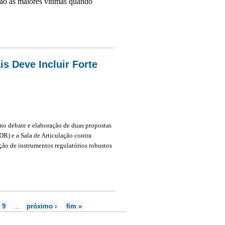
são as maiores vítimas quando
is Deve Incluir Forte
no debate e elaboração de duas propostas
DR) e a Sala de Articulação contra
ção de instrumentos regulatórios robustos
eve Incluir Forte Mecanismo de Participação Social
9
…
próximo ›
fim »