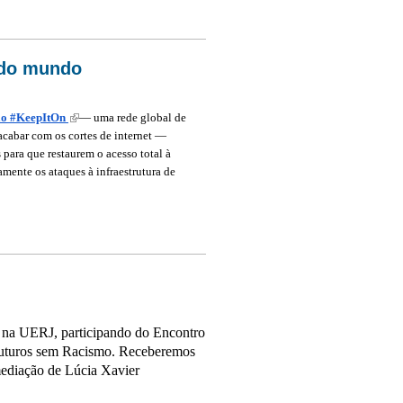
 Internet no Brasil
a do mundo
ão #KeepItOn
(link is external)
— uma rede global de
acabar com os cortes de internet —
 para que restaurem o acesso total à
mente os ataques à infraestrutura de
mundo
h, na UERJ, participando do Encontro
Futuros sem Racismo. Receberemos
diação de Lúcia Xavier