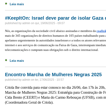
Leia mais
sobre Proteger e promover a governança colaborativa da
#KeepItOn: Israel deve parar de isolar Gaz
published by
admin
on
qui, 19/06/2025 - 09:07
Nós, as organizações da sociedade civil abaixo assinadas e membros da
coaliz
mais de 345 organizações de direitos humanos de 105 países trabalhando para 
apelamos urgentemente às autoridades israelenses e a todos os atores relevantes
internet e aos serviços de comunicação na Faixa de Gaza, interrompam imediata
telecomunicações e cumpram suas obrigações sob o direito internacional.
Leia mais
sobre #KeepItOn: Israel deve parar de isolar Gaza do 
Encontro Marcha de Mulheres Negras 2025
published by
admin
on
ter, 17/06/2025 - 10:57
Criola lhe convida para estar conosco no dia 26/06, das 17h às 20
Marcha de Mulheres Negras 2025: Estratégia para Construção de 
Cida Bento (CEERT) e Maria do Carmo Rebouças (UFSB), com me
(Coordenadora Geral de Criola).