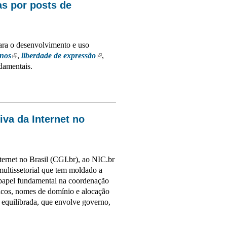
as por posts de
para o desenvolvimento e uso
anos
(link is external)
,
liberdade de expressão
(link is external)
,
ndamentais.
r posts de usuários?
va da Internet no
ternet no Brasil (CGI.br), ao NIC.br
ltissetorial que tem moldado a
 papel fundamental na coordenação
icos, nomes de domínio e alocação
e equilibrada, que envolve governo,