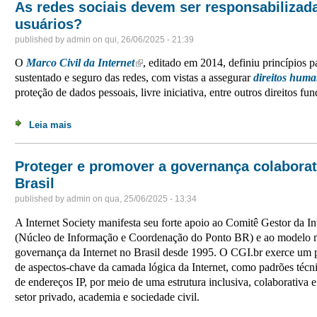
As redes sociais devem ser responsabilizad
usuários?
published by
admin
on
qui, 26/06/2025 - 21:39
O
Marco Civil da Internet
(link is external)
, editado em 2014, definiu princípios 
sustentado e seguro das redes, com vistas a assegurar
direitos hum
proteção de dados pessoais, livre iniciativa, entre outros direitos fu
Leia mais
sobre As redes sociais devem ser responsabilizadas po
Proteger e promover a governança colaborati
Brasil
published by
admin
on
qua, 25/06/2025 - 13:34
A Internet Society manifesta seu forte apoio ao Comitê Gestor da In
(Núcleo de Informação e Coordenação do Ponto BR) e ao modelo mu
governança da Internet no Brasil desde 1995. O CGI.br exerce um
de aspectos-chave da camada lógica da Internet, como padrões técn
de endereços IP, por meio de uma estrutura inclusiva, colaborativa 
setor privado, academia e sociedade civil.