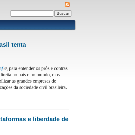
Formulário de busca
Buscar
sil tenta
ef
,
para entender os prós e contras
(link is external)
direita no país e no mundo, e os
bilizar as grandes empresas de
zações da sociedade civil brasileira.
enta responsabilizar as Big Techs
ataformas e liberdade de