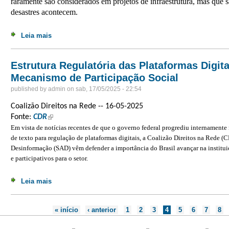
raramente são considerados em projetos de infraestrutura, mas que 
desastres acontecem.
Leia mais
sobre A natureza do Brasil pede socorro
Estrutura Regulatória das Plataformas Digita
Mecanismo de Participação Social
published by
admin
on
sab, 17/05/2025 - 22:54
Coalizão Direitos na Rede -- 16-05-2025
Fonte:
CDR
(link is external)
Em vista de notícias recentes
de que o governo federal progrediu internamente 
de texto para regulação de plataformas digitais, a Coalizão Direitos na Rede (C
Desinformação (SAD) vêm defender a importância do Brasil avançar na institui
e participativos para o setor.
Leia mais
sobre Estrutura Regulatória das Plataformas Digitais D
Páginas
« início
‹ anterior
1
2
3
4
5
6
7
8