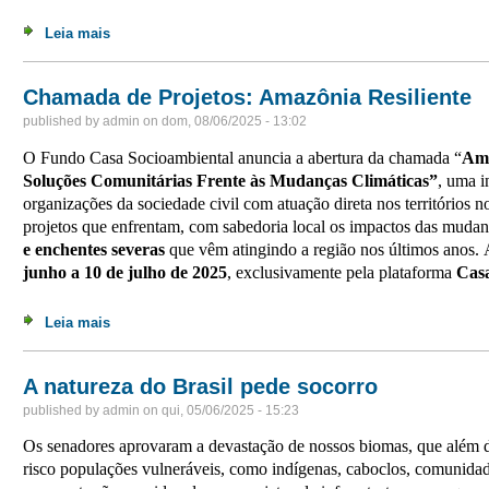
Leia mais
sobre Encontro Marcha de Mulheres Negras 2025
Chamada de Projetos: Amazônia Resiliente
published by
admin
on
dom, 08/06/2025 - 13:02
O Fundo Casa Socioambiental anuncia a abertura da chamada “
Ama
Soluções Comunitárias Frente às Mudanças Climáticas”
, uma i
organizações da sociedade civil com atuação direta nos territórios
projetos que enfrentam, com sabedoria local os impactos das mudan
e enchentes severas
que vêm atingindo a região nos últimos anos. A
junho a 10 de julho de 2025
, exclusivamente pela plataforma
Casa
Leia mais
sobre Chamada de Projetos: Amazônia Resiliente
A natureza do Brasil pede socorro
published by
admin
on
qui, 05/06/2025 - 15:23
Os senadores aprovaram a devastação de nossos biomas, que além d
risco populações vulneráveis, como indígenas, caboclos, comunidad