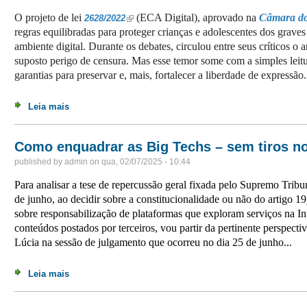
O projeto de lei
(ECA Digital), aprovado na
Câmara do
(link is external)
2628/2022
regras equilibradas para proteger crianças e adolescentes dos graves
ambiente digital. Durante os debates, circulou entre seus críticos o
suposto perigo de censura. Mas esse temor some com a simples leit
garantias para preservar e, mais, fortalecer a liberdade de expressão.
Leia mais
sobre O falso dilema entre responsabilidade de platafo
Como enquadrar as Big Techs – sem tiros n
published by
admin
on
qua, 02/07/2025 - 10:44
Para analisar a tese de repercussão geral fixada pelo Supremo Tribu
de junho, ao decidir sobre a constitucionalidade ou não do artigo 1
sobre responsabilização de plataformas que exploram serviços na In
conteúdos postados por terceiros, vou partir da pertinente perspect
Lúcia na sessão de julgamento que ocorreu no dia 25 de junho...
Leia mais
sobre Como enquadrar as Big Techs – sem tiros no pé