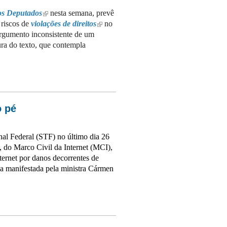
s Deputados
nesta semana, prevê
(link is external)
 riscos de
violações de direitos
no
(link is external)
 argumento inconsistente de um
ura do texto, que contempla
rmas e liberdade de expressão
o pé
nal Federal (STF) no último dia 26
9, do Marco Civil da Internet (MCI),
ternet por danos decorrentes de
iva manifestada pela ministra Cármen