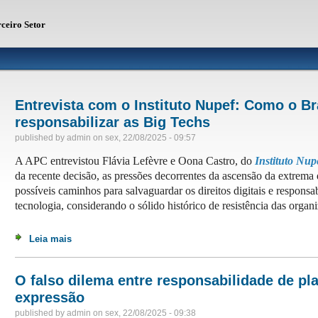
rceiro Setor
Entrevista com o Instituto Nupef: Como o Bra
responsabilizar as Big Techs
published by
admin
on
sex, 22/08/2025 - 09:57
A APC entrevistou Flávia Lefèvre e Oona Castro, do
Instituto Nup
da recente decisão, as pressões decorrentes da ascensão da extrema 
possíveis caminhos para salvaguardar os direitos digitais e responsa
tecnologia, considerando o sólido histórico de resistência das organi
Leia mais
sobre Entrevista com o Instituto Nupef: Como o Brasil t
O falso dilema entre responsabilidade de pl
expressão
published by
admin
on
sex, 22/08/2025 - 09:38